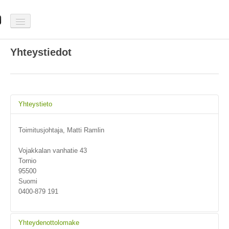
Etusivu
Yhteystiedot
Tuulenmittaus
SumituuliBlogi
Yhteystieto
Galleria
Toimitusjohtaja, Matti Ramlin
Yhteystiedot
Vojakkalan vanhatie 43
Tornio
95500
Suomi
0400-879 191
Yhteydenottolomake