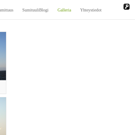
nmittaus
SumituuliBlogi
Galleria
Yhteystiedot